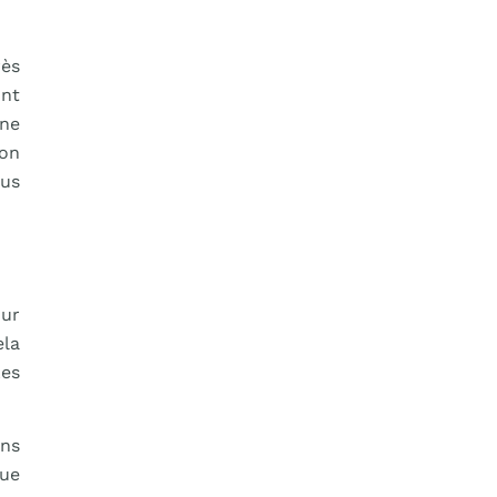
rès
ont
une
ion
ous
our
ela
Les
ans
que