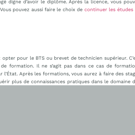
é digne d’avoir le diplôme. Après la licence, vous pou
Vous pouvez aussi faire le choix de
continuer les études
ez opter pour le BTS ou brevet de technicien supérieur. C’
de formation. Il ne s’agit pas dans ce cas de formati
 l’État. Après les formations, vous aurez à faire des sta
uérir plus de connaissances pratiques dans le domaine 
rmes de professionnalisme. Les étudiants qui font ce ch
sans une longue formation dans des écoles. Cependant, v
 Il est en effet possible de continuer les études après
 bac + cinq ans. Beaucoup de personnes se tournent vers
 sciences comme en artisanat.