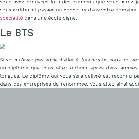
vous avez prouvées lors des examens que vous serez jug
vous arrêter et passer un concours dans votre domaine. 
spécialité
dans une école digne.
Le BTS
Si vous n’avez pas envie d’aller à l’université, vous pouv
un diplôme que vous allez obtenir après deux années 
longues. Le diplôme qui vous sera délivré est reconnu par
dans des entreprises de renommée. Vous allez ainsi acq
métiers dans lequel vous êtes.
D’ailleurs, le BTS est l’un des diplômes reconnus en te
peuvent intégrer plus facilement le marché de métiers 
pouvez ne pas vous arrêter uniquement au niveau du BTS.
BTS et de parvenir à un niveau de bac + trois ans ou de
BTS, car chaque étudiant a un vaste choix de métiers en