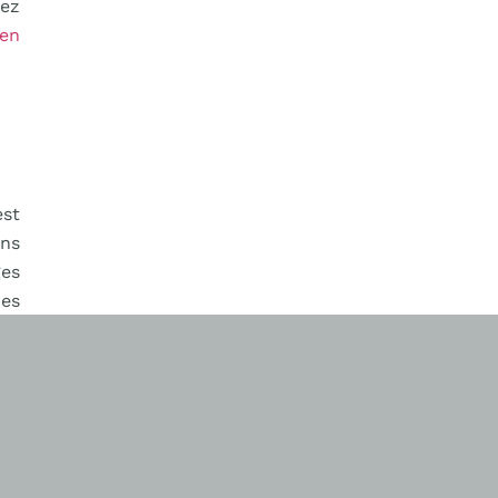
vez
 en
est
ons
ges
des
oix
ous
 le
 le